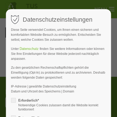
MENU
Datenschutzeinstellungen
Diese Seite verwendet Cookies, um Ihnen einen sicheren und
komfortablen Website-Besuch zu ermöglichen. Entscheiden Sie
selbst, welche Cookies Sie zulassen wollen.
Datenschutz
Unter
finden Sie weitere Informationen oder können
Sie Ihre Einstellungen für diese Website jederzeit nachträglich
Im Moment sind keine Nachrichten vorhanden.
anpassen.
Zu den gesetzlichen Rechenschaftspflichten gehört die
Einwilligung (Opt-In) zu protokollieren und zu archivieren. Deshalb
werden folgende Daten gespeichert:
IP-Adresse | gewählte Datenschutzeinstellung
Melde dich bei uns
Datum und Uhrzeit des Speicherns | Domain
Erforderlich*
M
i
t
g
l
i
e
d
w
e
r
d
e
n
Notwendige Cookies zulassen damit die Website korrekt
funktioniert