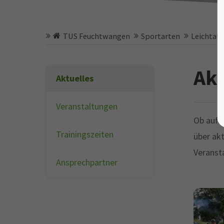
TUS Feuchtwangen
Sportarten
Leichtath
Akt
Aktuelles
Veranstaltungen
Ob auf 
Trainingszeiten
über ak
Veranst
Ansprechpartner