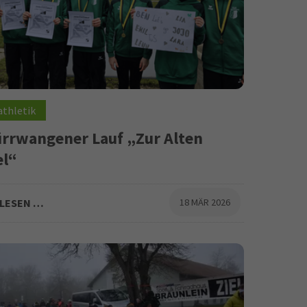
athletik
ürrwangener Lauf „Zur Alten
el“
e Leistungen und Streckenrekorde
LESEN …
18 MÄR 2026
. Dürrwangener Lauf „Zur Alten Kappel“
ierte sich der TuS Feuchtwangen mit einer
ssenen Mannschaftsleistung und zahlreichen
 Ergebnissen.