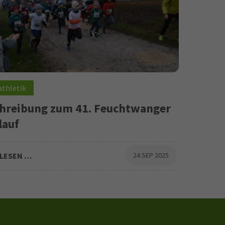
athletik
hreibung zum 41. Feuchtwanger
lauf
der Crosslaufserie des BLV-Ansbach
LESEN …
24 SEP 2025
 Samstag 8. November 2025 - Beginn 11 Uhr