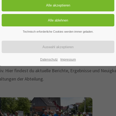
letik
Aktuelles
Technisch erforderliche Cookies werden immer geladen.
uelles aus der Leichtath
Datenschutz
Impressum
der Bahn, beim Crosslauf oder im Stadion – unsere Leichtath
tiv. Hier findest du aktuelle Berichte, Ergebnisse und Neui
altungen der Abteilung.