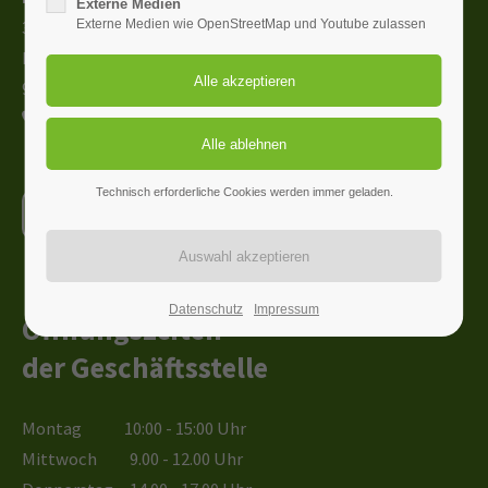
Externe Medien
3. Obergeschoss
Externe Medien wie OpenStreetMap und Youtube zulassen
Marktplatz 1
91555 Feuchtwangen
09852 2566
Technisch erforderliche Cookies werden immer geladen.
Schreib uns
Beschwerde
Datenschutz
Impressum
Öffnungszeiten
der Geschäftsstelle
Montag 10:00 - 15:00 Uhr
Mittwoch 9.00 - 12.00 Uhr