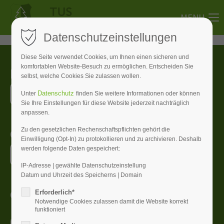
MENU
Datenschutzeinstellungen
Diese Seite verwendet Cookies, um Ihnen einen sicheren und
komfortablen Website-Besuch zu ermöglichen. Entscheiden Sie
Melde dich bei uns
selbst, welche Cookies Sie zulassen wollen.
M
i
t
g
l
i
e
d
w
e
r
d
e
n
Datenschutz
Unter
finden Sie weitere Informationen oder können
Sie Ihre Einstellungen für diese Website jederzeit nachträglich
anpassen.
Online Buchungs-System
Zu den gesetzlichen Rechenschaftspflichten gehört die
Einwilligung (Opt-In) zu protokollieren und zu archivieren. Deshalb
werden folgende Daten gespeichert:
S
p
o
r
t
a
n
l
a
g
e
b
u
c
h
e
n
IP-Adresse | gewählte Datenschutzeinstellung
Datum und Uhrzeit des Speicherns | Domain
Geschäftsstelle
Erforderlich*
Notwendige Cookies zulassen damit die Website korrekt
funktioniert
im alten Rathaus