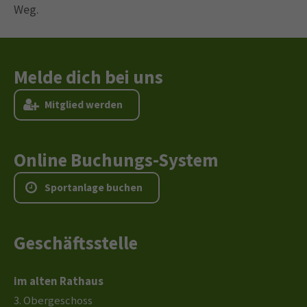
Weg.
Melde dich bei uns
M
i
t
g
l
i
e
d
w
e
r
d
e
n
Online Buchungs-System
S
p
o
r
t
a
n
l
a
g
e
b
u
c
h
e
n
Geschäftsstelle
im alten Rathaus
3. Obergeschoss