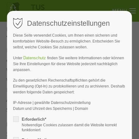
MENU
Datenschutzeinstellungen
Erfolgreicher Start in die neue Saison für den
Diese Seite verwendet Cookies, um Ihnen einen sicheren und
TriaTuS Feuchtwangen
komfortablen Website-Besuch zu ermöglichen. Entscheiden Sie
selbst, welche Cookies Sie zulassen wollen.
Mit mehreren Podestplatzierungen ist der Nachwuchs
Datenschutz
Unter
finden Sie weitere Informationen oder können
des TriaTuS Feuchtwangen erfolgreich in die neue
Sie Ihre Einstellungen für diese Website jederzeit nachträglich
Wettkampfsaison gestartet. Den Auftakt bildete der
anpassen.
Winterlauf in Dinkelsbühl am 18. Januar 2026 über eine
Zu den gesetzlichen Rechenschaftspflichten gehört die
Einwilligung (Opt-In) zu protokollieren und zu archivieren. Deshalb
Distanz von 5 km, bei dem vier Athletinnen und
werden folgende Daten gespeichert:
Athleten der Abteilung Schwimmen/Triathlon an den
IP-Adresse | gewählte Datenschutzeinstellung
Start gingen.
Datum und Uhrzeit des Speicherns | Domain
Erforderlich*
In ihren jeweiligen Altersklassen konnten Anton (U14,
Notwendige Cookies zulassen damit die Website korrekt
funktioniert
24:14 min) und Klara Binder (U16, 23:30 min) jeweils