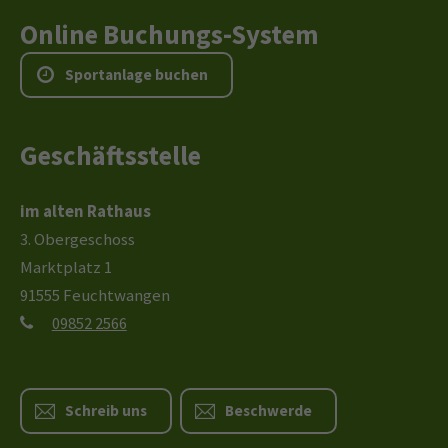
Online Buchungs-System
S
p
o
r
t
a
n
l
a
g
e
b
u
c
h
e
n
Geschäftsstelle
im alten Rathaus
3. Obergeschoss
Marktplatz 1
91555 Feuchtwangen
09852 2566
Schreib uns
Beschwerde