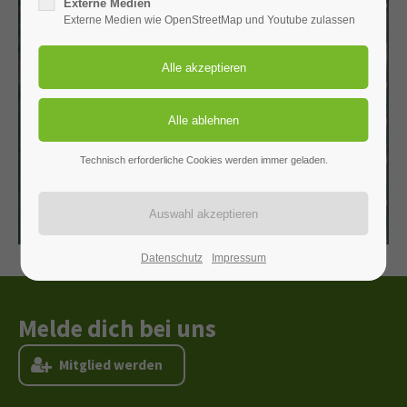
Externe Medien
Externe Medien wie OpenStreetMap und Youtube zulassen
Technisch erforderliche Cookies werden immer geladen.
Datenschutz
Impressum
Melde dich bei uns
M
i
t
g
l
i
e
d
w
e
r
d
e
n