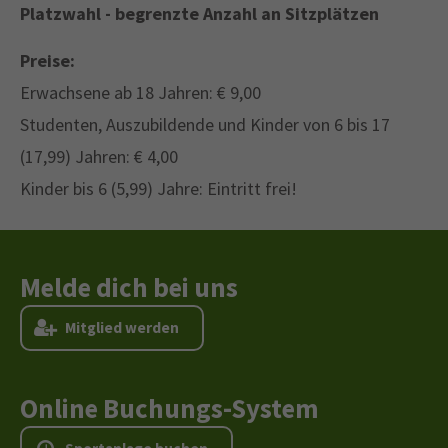
Platzwahl - begrenzte Anzahl an Sitzplätzen
Preise:
Erwachsene ab 18 Jahren: € 9,00
Studenten, Auszubildende und Kinder von 6 bis 17
(17,99) Jahren: € 4,00
Kinder bis 6 (5,99) Jahre: Eintritt frei!
Melde dich bei uns
M
i
t
g
l
i
e
d
w
e
r
d
e
n
Online Buchungs-System