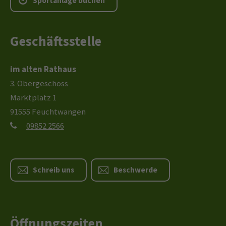
S
p
o
r
t
a
n
l
a
g
e
b
u
c
h
e
n
Geschäftsstelle
im alten Rathaus
3. Obergeschoss
Marktplatz 1
91555 Feuchtwangen
09852 2566
Schreib uns
Beschwerde
Öffnungszeiten