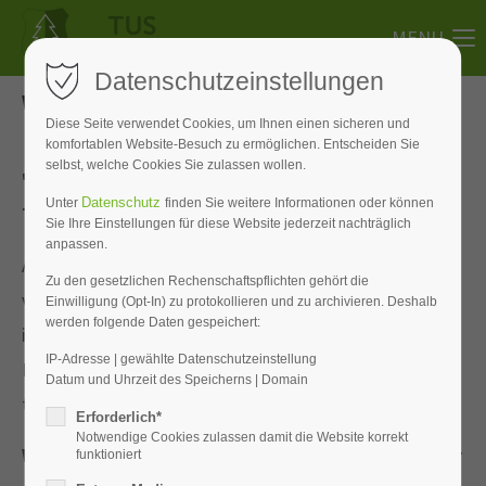
MENU
Datenschutzeinstellungen
WELTKLASSE LIVE - 23. Mai 2025
Diese Seite verwendet Cookies, um Ihnen einen sicheren und
komfortablen Website-Besuch zu ermöglichen. Entscheiden Sie
selbst, welche Cookies Sie zulassen wollen.
"WELTKLASSE LIVE" in Feuchtwangen: Ein
Datenschutz
Unter
finden Sie weitere Informationen oder können
Tischtennis-Duell der Extraklasse!
Sie Ihre Einstellungen für diese Website jederzeit nachträglich
anpassen.
Am
Freitag, den 23. Mai 2025 um 19.00 Uhr
Zu den gesetzlichen Rechenschaftspflichten gehört die
verwandelt sich die
Jahnturnhalle in Feuchtwangen
Einwilligung (Opt-In) zu protokollieren und zu archivieren. Deshalb
werden folgende Daten gespeichert:
in eine Arena spektakulärer Tischtennis-Ballwechsel!
IP-Adresse | gewählte Datenschutzeinstellung
Bei der
großen Tischtennisgala
"WELTKLASSE LIVE"
Datum und Uhrzeit des Speicherns | Domain
treffen zwei wahre Meister ihres Fachs aufeinander.
Erforderlich*
Notwendige Cookies zulassen damit die Website korrekt
Werner Schlager
, der legendäre
Einzel-Weltmeister
funktioniert